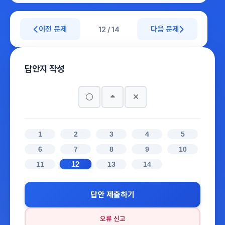
이전 문제
다음 문제
12 / 14
답안지 작성
1
2
3
4
5
6
7
8
9
10
12
11
13
14
답안 제출하기
오류 신고