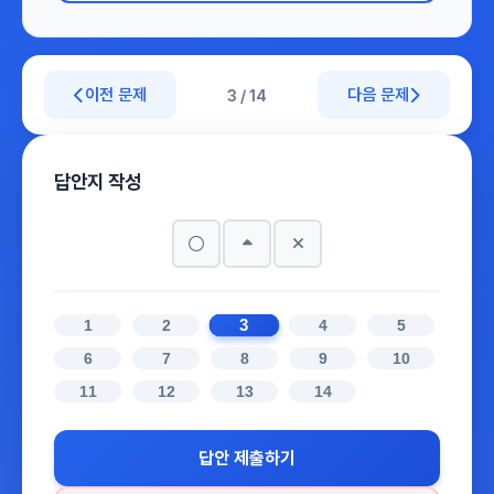
이전 문제
다음 문제
3 / 14
답안지 작성
3
1
2
4
5
6
7
8
9
10
11
12
13
14
답안 제출하기