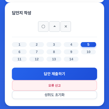
답안지 작성
5
1
2
3
4
6
7
8
9
10
11
12
13
14
답안 제출하기
오류 신고
성취도 초기화