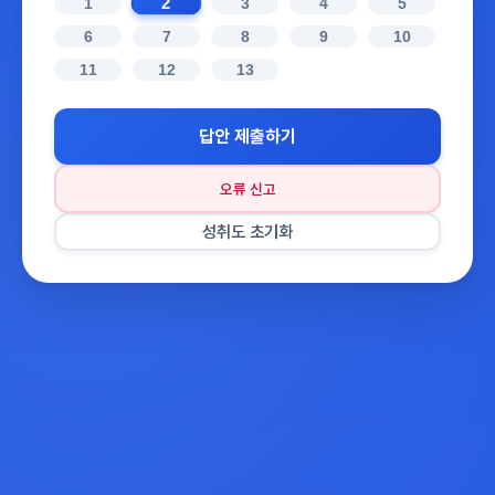
2
1
3
4
5
6
7
8
9
10
11
12
13
답안 제출하기
오류 신고
성취도 초기화