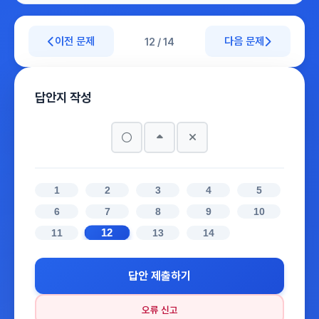
이전 문제
다음 문제
12 / 14
답안지 작성
1
2
3
4
5
6
7
8
9
10
12
11
13
14
답안 제출하기
오류 신고