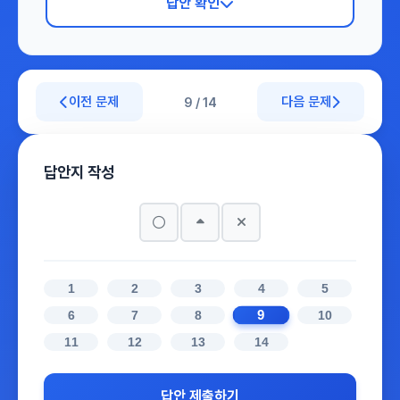
답안 확인
이전 문제
다음 문제
9 / 14
답안지 작성
1
2
3
4
5
9
6
7
8
10
11
12
13
14
답안 제출하기