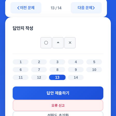
이전 문제
다음 문제
13 / 14
답안지 작성
1
2
3
4
5
6
7
8
9
10
13
11
12
14
답안 제출하기
오류 신고
성취도 초기화