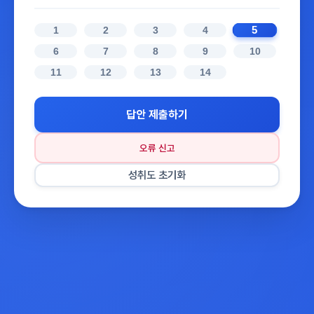
5
1
2
3
4
6
7
8
9
10
11
12
13
14
답안 제출하기
오류 신고
성취도 초기화