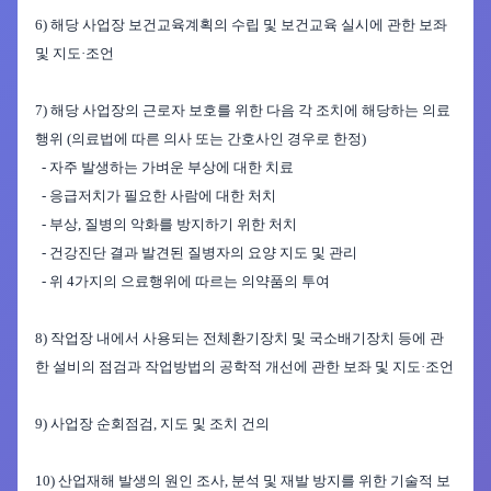
6
)
해당
사업장 보건교육계획의 수립 및 보건교육 실시에 관한 보좌
및 지도
·
조언
7
)
해당 사업장의 근로
자
보호를 위한 다음 각 조치에 해당하는 의
료
행위
(
의료법에
따른 의사 또는 간호사인 경우로 한정
)
-
자주 발
생하는
가벼운 부상에 대한 치료
-
응급저치가 필요한 사람에 대한 처치
-
부상
,
질병의 악화
를
방지하기 위한 처치
-
건강진단 결과 발견된
질병자의
요양 지도 및 관리
-
위
4
가지
의 으료행위에
따르는 의약품의 투여
8
)
작업장 내에서 사용되는 전체환기장치 및 국소배기장치 등에 관
한 설비의 점검과 작업방법의 공학적 개선에 관한 보좌 및 지도
·
조언
9
)
사업장 순회점검
,
지도 및 조치 건의
1
0)
산업재해 발생의 원인 조사
,
분석 및 재발 방지를 위한 기술적
보