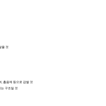
않을 것
며
,
흡음제 등으로 감쌀 것
키는 구조
일
것