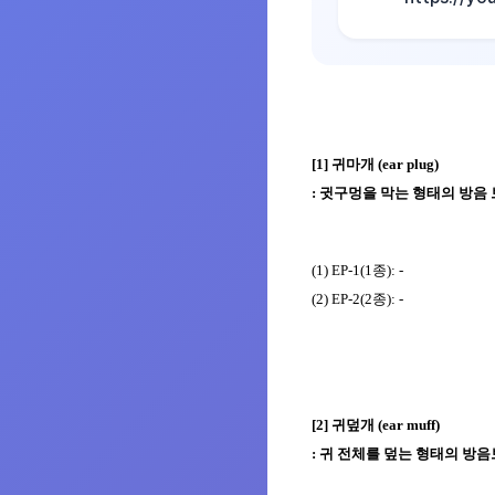
[1]
귀마개
(ear plug)
:
귓구멍을 막는 형태의 방음
(1) EP-1(1
종
):
-
(2) EP-2(2
종
):
-
[2]
귀덮개
(ear muff)
:
귀 전체를 덮는 형태의 방