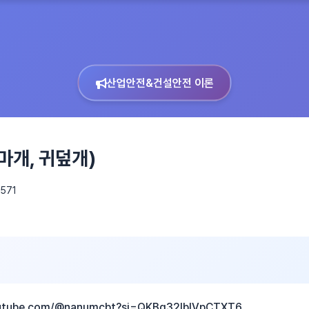
산업안전&건설안전 이론
마개, 귀덮개)
571
outube.com/@nanumcbt?si=QKBq32lblVpCTXT6