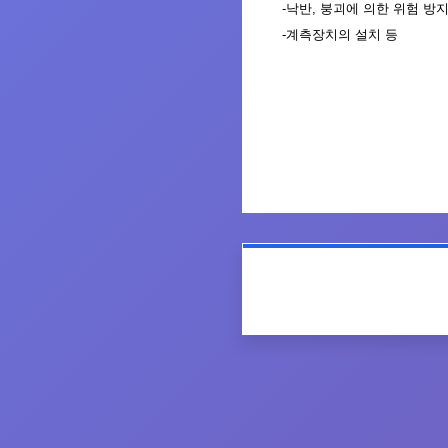
-
낙반
,
붕괴
에 의한
위험 방지
-
계측장치의 설치 등
목록으로