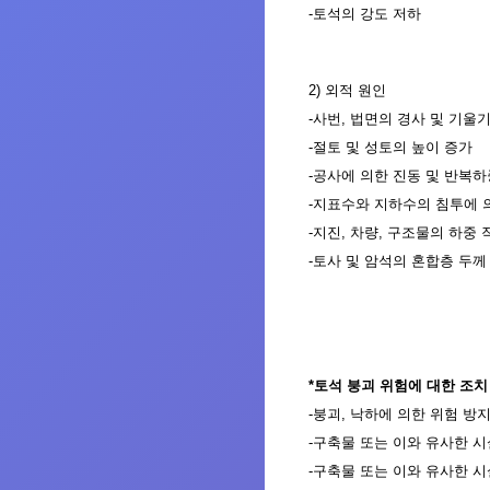
-
토석의 강도 저하
2
)
외적 원인
-
사번
,
법면의 경사 및 기울기
-
절토 및 성토의 높이
증가
-
공사에 의한 진동 및 반복하
-
지표수와 지하수의 침
투에
-
지진
,
차량
,
구조물의 하중 
-
토사 및 암석의 혼합층 두께
*
토석 붕괴 위험에 대한 조치
-
붕괴
,
낙하에
의한
위험 방지
-
구축물
또는
이와 유사
한
시
-
구축물 또는 이와 유사한
시