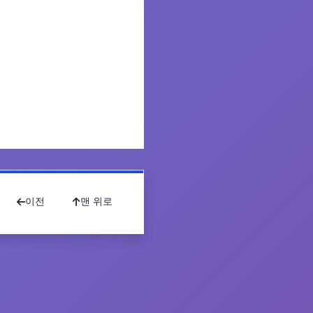
이전
맨 위로