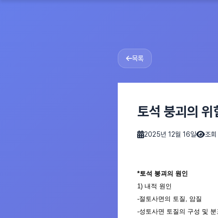
목록
토석 붕괴의 위
2025년 12월 16일
조회
*
토석
붕괴의 원인
1
)
내적 원인
-
절토사면의 토질
,
암질
-
성토
사면
토질의 구성 및
분