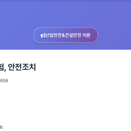
산업안전&건설안전 이론
험, 안전조치
 659
포