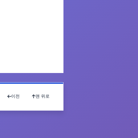
이전
맨 위로