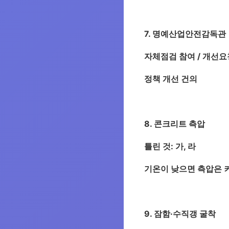
7. 명예산업안전감독관
자체점검 참여 / 개선요
정책 개선 건의
8. 콘크리트 측압
틀린 것:
가, 라
기온이 낮으면 측압은 커
9. 잠함·수직갱 굴착