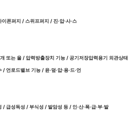
사이폰퍼지 / 스위프퍼지 / 진·압·사·스
덮개 또는 울 / 압력방출장치 기능 / 공기저장압력용기 외관상태
/ 언로드밸브 기능 / 윤·덮·압·용·드·언
 / 급성독성 / 부식성 / 발암성 등 / 인·산·폭·급·부·발