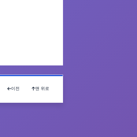
이전
맨 위로